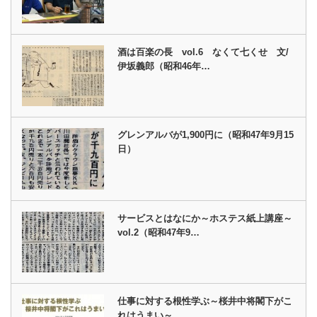
酒は百楽の長 vol.6 なくて七くせ 文/
伊坂義郎（昭和46年…
グレンアルバが1,900円に（昭和47年9月15
日）
サービスとはなにか～ホステス紙上講座～
vol.2（昭和47年9…
仕事に対する根性学ぶ～桜井中将閣下がこ
れはうまい～