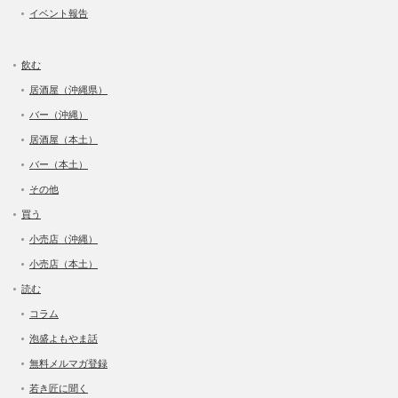
イベント報告
飲む
居酒屋（沖縄県）
バー（沖縄）
居酒屋（本土）
バー（本土）
その他
買う
小売店（沖縄）
小売店（本土）
読む
コラム
泡盛よもやま話
無料メルマガ登録
若き匠に聞く