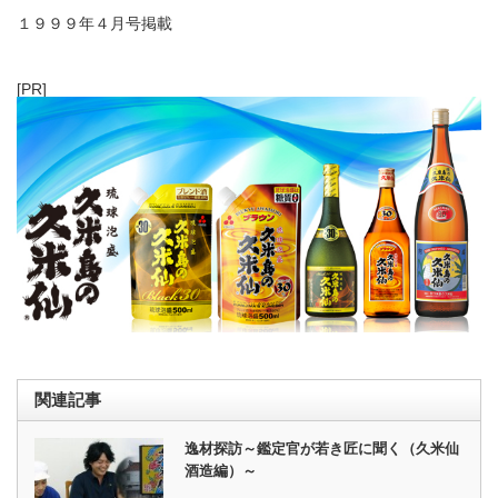
１９９９年４月号掲載
[PR]
関連記事
逸材探訪～鑑定官が若き匠に聞く（久米仙
酒造編）～