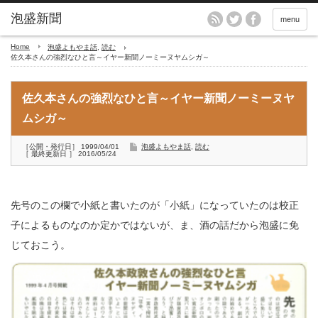
menu
Home
泡盛よもやま話
,
読む
佐久本さんの強烈なひと言～イヤー新聞ノーミーヌヤムシガ～
佐久本さんの強烈なひと言～イヤー新聞ノーミーヌヤ
ムシガ～
［公開・発行日］ 1999/04/01
泡盛よもやま話
,
読む
［ 最終更新日 ］ 2016/05/24
先号のこの欄で小紙と書いたのが「小紙」になっていたのは校正
子によるものなのか定かではないが、ま、酒の話だから泡盛に免
じておこう。