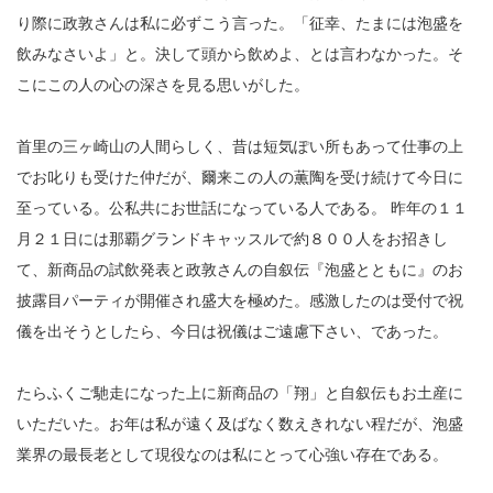
り際に政敦さんは私に必ずこう言った。「征幸、たまには泡盛を
飲みなさいよ」と。決して頭から飲めよ、とは言わなかった。そ
こにこの人の心の深さを見る思いがした。
首里の三ヶ崎山の人間らしく、昔は短気ぽい所もあって仕事の上
でお叱りも受けた仲だが、爾来この人の薫陶を受け続けて今日に
至っている。公私共にお世話になっている人である。 昨年の１１
月２１日には那覇グランドキャッスルで約８００人をお招きし
て、新商品の試飲発表と政敦さんの自叙伝『泡盛とともに』のお
披露目パーティが開催され盛大を極めた。感激したのは受付で祝
儀を出そうとしたら、今日は祝儀はご遠慮下さい、であった。
たらふくご馳走になった上に新商品の「翔」と自叙伝もお土産に
いただいた。お年は私が遠く及ばなく数えきれない程だが、泡盛
業界の最長老として現役なのは私にとって心強い存在である。