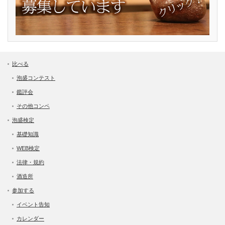
比べる
泡盛コンテスト
鑑評会
その他コンペ
泡盛検定
基礎知識
WEB検定
法律・規約
酒造所
参加する
イベント告知
カレンダー