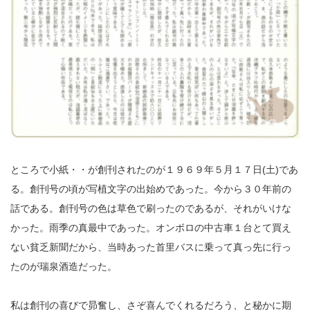
ところで小紙・・が創刊されたのが１９６９年５月１７日(土)であ
る。創刊号の頃が写植文字の出始めであった。今から３０年前の
話である。創刊号の色は草色で刷ったのであるが、それがいけな
かった。雨季の真最中であった。オンボロの中古車１台とて買え
ない貧乏新聞だから、当時あった首里バスに乗って真っ先に行っ
たのが瑞泉酒造だった。
私は創刊の喜びで昴奮し、さぞ喜んでくれるだろう、と秘かに期