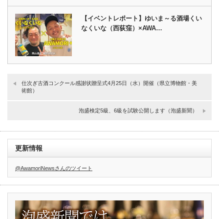
【イベントレポート】ゆいま～る酒場くい
なくいな（西荻窪）×AWA…
仕次ぎ古酒コンクール感謝状贈呈式4月25日（水）開催（県立博物館・美
術館）
泡盛検定5級、6級を試験公開します（泡盛新聞）
更新情報
@AwamoriNewsさんのツイート