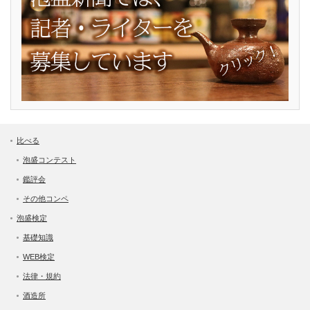
比べる
泡盛コンテスト
鑑評会
その他コンペ
泡盛検定
基礎知識
WEB検定
法律・規約
酒造所