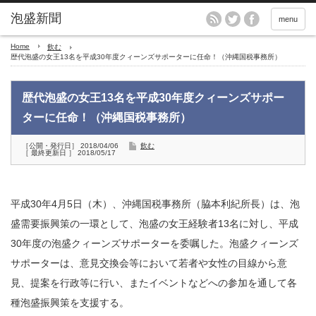
menu
Home
飲む
歴代泡盛の女王13名を平成30年度クィーンズサポーターに任命！（沖縄国税事務所）
歴代泡盛の女王13名を平成30年度クィーンズサポー
ターに任命！（沖縄国税事務所）
［公開・発行日］ 2018/04/06
飲む
［ 最終更新日 ］ 2018/05/17
平成30年4月5日（木）、沖縄国税事務所（脇本利紀所長）は、泡
盛需要振興策の一環として、泡盛の女王経験者13名に対し、平成
30年度の泡盛クィーンズサポーターを委嘱した。泡盛クィーンズ
サポーターは、意見交換会等において若者や女性の目線から意
見、提案を行政等に行い、またイベントなどへの参加を通して各
種泡盛振興策を支援する。