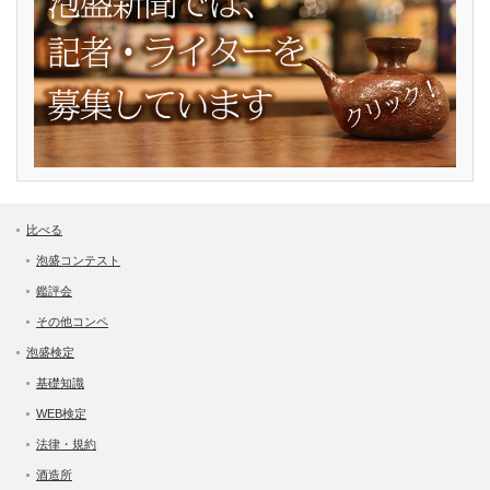
比べる
泡盛コンテスト
鑑評会
その他コンペ
泡盛検定
基礎知識
WEB検定
法律・規約
酒造所