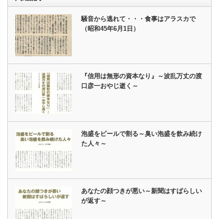
騒音から逃れて・・・食事はアラスカで
（昭和45年6月1日）
『信用は無形の資本なり』～波乱万丈の渡
口彦一おやじ逝く～
泡盛をビールで割る～臭い泡盛を飲み続け
た人々～
あなたの顔つきが悪い～新聞はすばらしい
が返す～