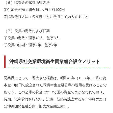
（６）賦課金の賦課徴収方法
①付加金の額：組合員1人当月額100円
②賦課徴収方法：各支部ごとに徴収して納入すること
（７）役員の定数および任期
①役員の定数：理事40人、監事3人
②役員の任期：理事2年、監事2年
沖縄県社交業環境衛生同業組合設立メリット
同業界にとって一番大きな福音は、昭和42年（1967年）9月に資
本金10億円で設立された環境衛生金融公庫の適用を受けることで
あろう。この公庫の貸金はすべて国の資金でまかなわれており、
長期、低利貸付を行ない、設備、新築も該当するが、沖縄の窓口
は沖縄開発金融公庫（旧大衆金融公庫）。