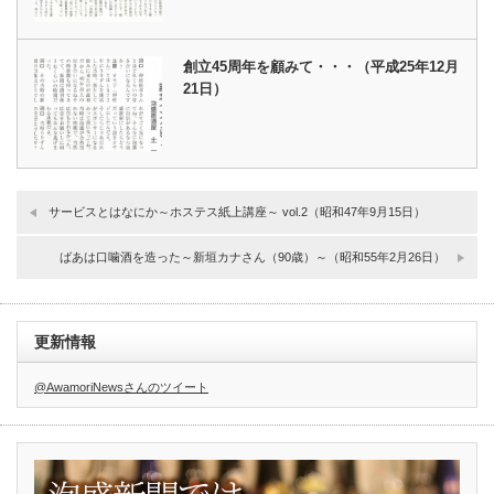
創立45周年を顧みて・・・（平成25年12月
21日）
サービスとはなにか～ホステス紙上講座～ vol.2（昭和47年9月15日）
ばあは口噛酒を造った～新垣カナさん（90歳）～（昭和55年2月26日）
更新情報
@AwamoriNewsさんのツイート