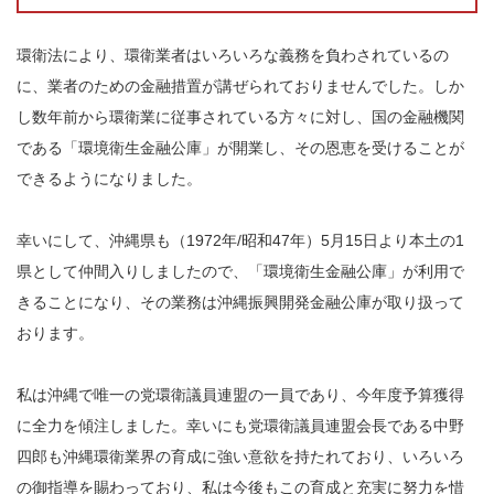
環衛法により、環衛業者はいろいろな義務を負わされているの
に、業者のための金融措置が講ぜられておりませんでした。しか
し数年前から環衛業に従事されている方々に対し、国の金融機関
である「環境衛生金融公庫」が開業し、その恩恵を受けることが
できるようになりました。
幸いにして、沖縄県も（1972年/昭和47年）5月15日より本土の1
県として仲間入りしましたので、「環境衛生金融公庫」が利用で
きることになり、その業務は沖縄振興開発金融公庫が取り扱って
おります。
私は沖縄で唯一の党環衛議員連盟の一員であり、今年度予算獲得
に全力を傾注しました。幸いにも党環衛議員連盟会長である中野
四郎も沖縄環衛業界の育成に強い意欲を持たれており、いろいろ
の御指導を賜わっており、私は今後もこの育成と充実に努力を惜