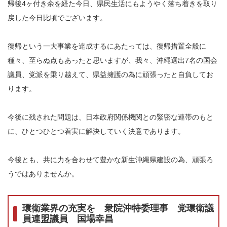
帰後4ヶ付き余を経た今日、県民生活にもようやく落ち着きを取り
戻した今日比頃でございます。
復帰という一大事業を達成するにあたっては、復帰措置全般に
種々、至らぬ点もあったと思いますが、我々、沖縄選出7名の国会
議員、党派を乗り越えて、県益擁護の為に頑張ったと自負してお
ります。
今後に残された問題は、日本政府関係機関との緊密な連帯のもと
に、ひとつひとつ着実に解決していく決意であります。
今後とも、共に力を合わせて豊かな新生沖縄県建設の為、頑張ろ
うではありませんか。
環衛業界の充実を 衆院沖特委理事 党環衛議
員連盟議員 国場幸昌