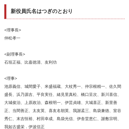
新役員氏名はつぎのとおり
<理事長>
仲松孝一
<副理事長>
石垣正福、比嘉徳清、友利功
<理事>
池原義信、城間愛子、米盛福蔵、大杖秀一、仲宗根精一、佐久間
盛長、浜乃源吉、平良実任、緒見里真松、橋口呈次、新川喜信、
大城俊治、上原政治、森根明一、伊芸貞雄、大城喜正、新里善
正、当間善正、太友英、喜友名朝英、我謝孟三、島袋兼徳、室谷
秀仁、末吉恒裕、村田幸成、島袋光信、伊舎堂恵仁、謝敷宗明、
我如古盛栄．伊波信正