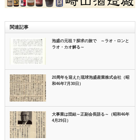
関連記事
泡盛の元祖？探求の旅で ～ラオ・ロンと
ラオ・カオ解る～
20周年を迎えた琉球泡盛産業株式会社（昭
和46年7月30日）
大事業は団結～正副会長語る～（昭和46年
4月29日）