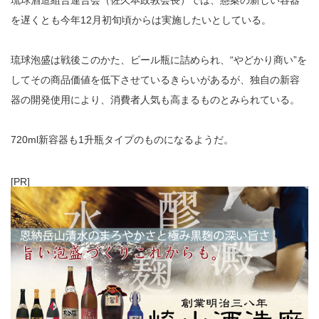
を遅くとも今年12月初旬頃からは実施したいとしている。
琉球泡盛は戦後このかた、ビール瓶に詰められ、“やどかり商い”を
してその商品価値を低下させているきらいがあるが、独自の新容
器の開発使用により、消費者人気も高まるものとみられている。
720ml新容器も1升瓶タイプのものになるようだ。
[PR]