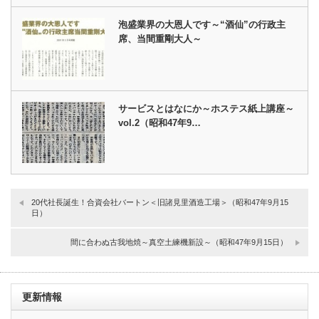
泡盛業界の大恩人です～“酒仙”の行政主
席、当間重剛大人～
サービスとはなにか～ホステス紙上講座～
vol.2（昭和47年9…
20代社長誕生！合資会社バートン＜旧諸見里酒造工場＞（昭和47年9月15
日）
間に合わぬ古我地焼～真空土練機新設～（昭和47年9月15日）
更新情報