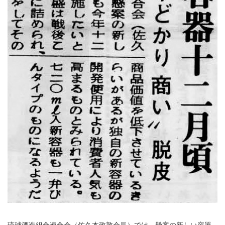
琉球酒造組合連合会（佐久本政敦会長）では、懸案の新しい容器