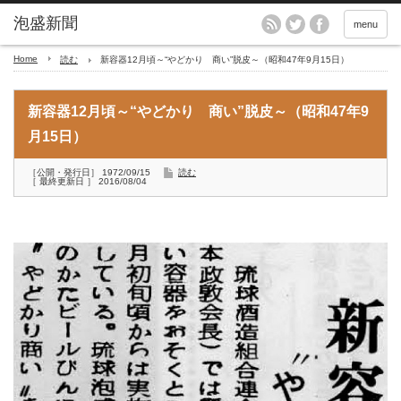
menu
Home
読む
新容器12月頃～“やどかり 商い”脱皮～（昭和47年9月15日）
新容器12月頃～“やどかり 商い”脱皮～（昭和47年9
月15日）
［公開・発行日］ 1972/09/15
読む
［ 最終更新日 ］ 2016/08/04