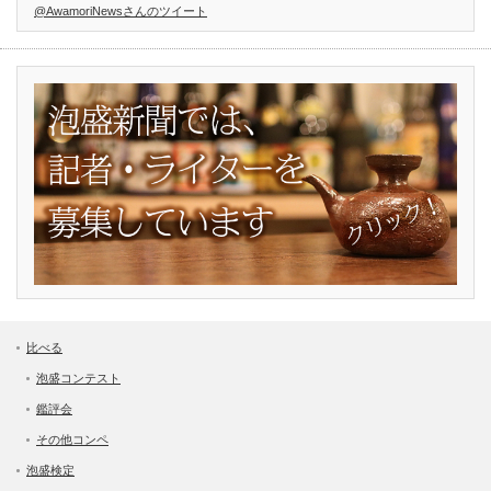
@AwamoriNewsさんのツイート
比べる
泡盛コンテスト
鑑評会
その他コンペ
泡盛検定