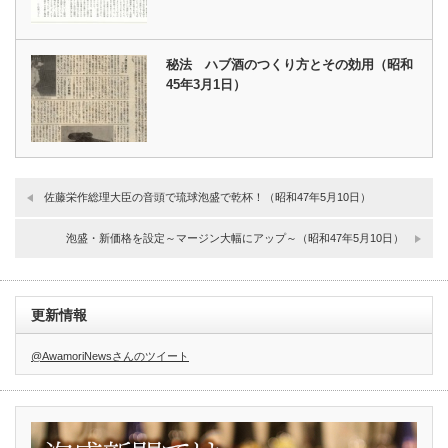
秘法 ハブ酒のつくり方とその効用（昭和
45年3月1日）
佐藤栄作総理大臣の音頭で琉球泡盛で乾杯！（昭和47年5月10日）
泡盛・新価格を設定～マージン大幅にアップ～（昭和47年5月10日）
更新情報
@AwamoriNewsさんのツイート