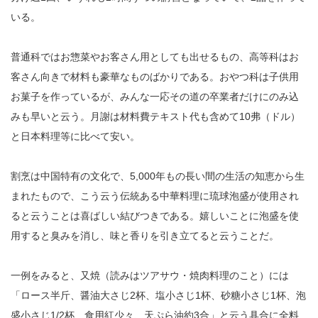
いる。
普通科ではお惣菜やお客さん用としても出せるもの、高等科はお
客さん向きで材料も豪華なものばかりである。おやつ科は子供用
お菓子を作っているが、みんな一応その道の卒業者だけにのみ込
みも早いと云う。月謝は材料費テキスト代も含めて10弗（ドル）
と日本料理等に比べて安い。
割烹は中国特有の文化で、5,000年もの長い間の生活の知恵から生
まれたもので、こう云う伝統ある中華料理に琉球泡盛が使用され
ると云うことは喜ばしい結びつきである。嬉しいことに泡盛を使
用すると臭みを消し、味と香りを引き立てると云うことだ。
一例をみると、又焼（読みはツアサウ・焼肉料理のこと）には
「ロース半斤、醤油大さじ2杯、塩小さじ1杯、砂糖小さじ1杯、泡
盛小さじ1/2杯、食用紅少々、天ぷら油約3合」と云う具合に全料