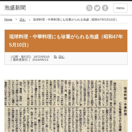
menu
Home
読む
琉球料理・中華料理にも珍重がられる泡盛（昭和47年5月10日）
琉球料理・中華料理にも珍重がられる泡盛（昭和47年
5月10日）
［公開・発行日］ 1972/05/10
読む
［ 最終更新日 ］ 2016/06/13