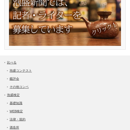
比べる
泡盛コンテスト
鑑評会
その他コンペ
泡盛検定
基礎知識
WEB検定
法律・規約
酒造所