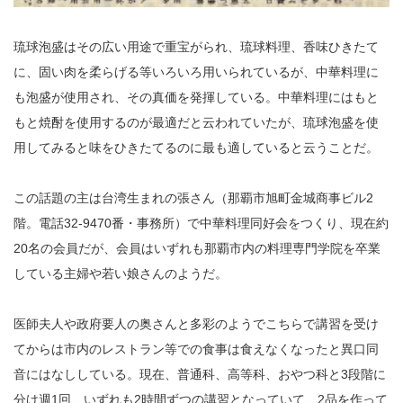
琉球泡盛はその広い用途で重宝がられ、琉球料理、香味ひきたて
に、固い肉を柔らげる等いろいろ用いられているが、中華料理に
も泡盛が使用され、その真価を発揮している。中華料理にはもと
もと焼酎を使用するのが最適だと云われていたが、琉球泡盛を使
用してみると味をひきたてるのに最も適していると云うことだ。
この話題の主は台湾生まれの張さん（那覇市旭町金城商事ビル2
階。電話32-9470番・事務所）で中華料理同好会をつくり、現在約
20名の会員だが、会員はいずれも那覇市内の料理専門学院を卒業
している主婦や若い娘さんのようだ。
医師夫人や政府要人の奥さんと多彩のようでこちらで講習を受け
てからは市内のレストラン等での食事は食えなくなったと異口同
音にはなししている。現在、普通科、高等科、おやつ科と3段階に
分け週1回、いずれも2時間ずつの講習となっていて、2品を作って