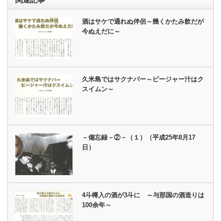
酒はサケで通れぬ伴侶～幾くかたみ飲だが
今ぬえだに～
久米島ではサクナバー～ピージャー汁はク
スイムン～
－備忘録－②－（１）（平成25年8月17
日）
4斗樽入の酒が3斗に ～与那国の酒造りは
100余年～