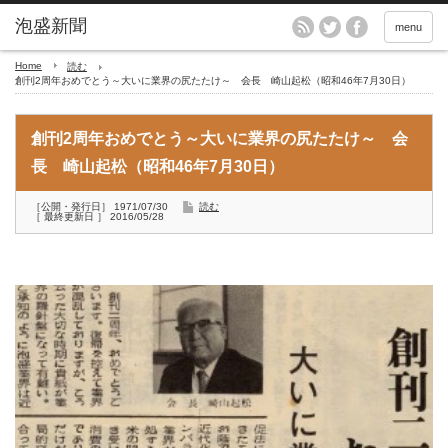
menu
Home
読む
創刊2周年おめでとう～大いに業界の尻たたけ～ 会長 崎山起松（昭和46年7月30日）
創刊2周年おめでとう～大いに業界の尻たたけ～ 会
長 崎山起松（昭和46年7月30日）
［公開・発行日］ 1971/07/30
読む
［ 最終更新日 ］ 2016/05/28