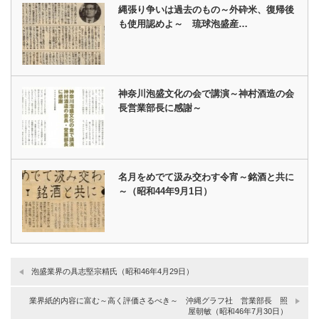
縄張り争いは過去のもの～外砕米、復帰後
も使用認めよ～ 琉球泡盛産…
神奈川泡盛文化の会で講演～神村酒造の会
長営業部長に感謝～
名月をめでて汲み交わす令宵～銘酒と共に
～（昭和44年9月1日）
泡盛業界の具志堅宗精氏（昭和46年4月29日）
業界紙的内容に富む～高く評価さるべき～ 沖縄グラフ社 営業部長 照
屋朝敏（昭和46年7月30日）