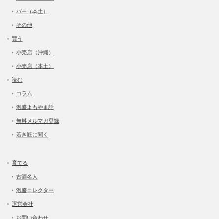
バー（本土）
その他
買う
小売店（沖縄）
小売店（本土）
読む
コラム
泡盛よもやま話
無料メルマガ登録
若き匠に聞く
育てる
古酒名人
泡盛コレクター
運営会社
お問い合わせ