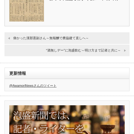
偉かった漢那憲副さん～無報酬で農協建て直しへ～
“酒無しデー”に泡盛飲む～明け方まで記者と共に～
更新情報
@AwamoriNewsさんのツイート