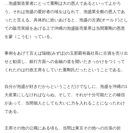
…泡盛製造業者にとって重剛は大の恩人であるといってよかろ
う。それは泡盛の愛好者の域をはなれて、泡盛業全般の恩人であ
ったと言える。具体的に拾いあげると、泡盛の古酒(オールド)とし
ての販売実績をあげる上で沖縄の泡盛販売業界は当間重剛の恩恵
を蒙（こうむ）っている。
事例をあげて言えば瑞穂(みずほ)の玉那覇有義社長に古酒を売り出
せと勧奨し、銀行方面への金融の道を開いたきっかけをつくって
くれたのは行政主席をしていた重剛氏だったということである。
自分が泡盛が好きだからということだけでなしに、泡盛を沖縄の1
大産業にしなければならぬ。そして、それが十分可能だとの確信
があって、当間個人としても大いに力を入れることになったわけ
である。
主席その他の公職にある頃も、当間は東京その他への出張の折