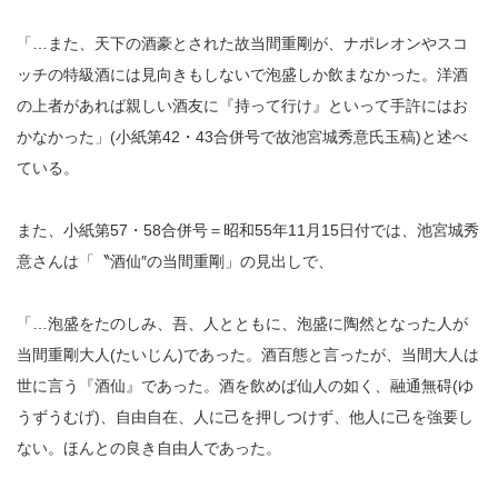
「…また、天下の酒豪とされた故当間重剛が、ナポレオンやスコ
ッチの特級酒には見向きもしないで泡盛しか飲まなかった。洋酒
の上者があれば親しい酒友に『持って行け』といって手許にはお
かなかった」(小紙第42・43合併号で故池宮城秀意氏玉稿)と述べ
ている。
また、小紙第57・58合併号＝昭和55年11月15日付では、池宮城秀
意さんは「〝酒仙″の当間重剛」の見出しで、
「…泡盛をたのしみ、吾、人とともに、泡盛に陶然となった人が
当間重剛大人(たいじん)であった。酒百態と言ったが、当間大人は
世に言う『酒仙』であった。酒を飲めば仙人の如く、融通無碍(ゆ
うずうむげ)、自由自在、人に己を押しつけず、他人に己を強要し
ない。ほんとの良き自由人であった。