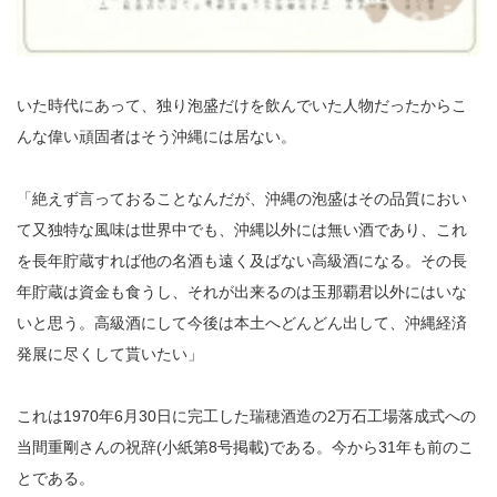
いた時代にあって、独り泡盛だけを飲んでいた人物だったからこ
んな偉い頑固者はそう沖縄には居ない。
「絶えず言っておることなんだが、沖縄の泡盛はその品質におい
て又独特な風味は世界中でも、沖縄以外には無い酒であり、これ
を長年貯蔵すれば他の名酒も遠く及ばない高級酒になる。その長
年貯蔵は資金も食うし、それが出来るのは玉那覇君以外にはいな
いと思う。高級酒にして今後は本土へどんどん出して、沖縄経済
発展に尽くして貰いたい」
これは1970年6月30日に完工した瑞穂酒造の2万石工場落成式への
当間重剛さんの祝辞(小紙第8号掲載)である。今から31年も前のこ
とである。