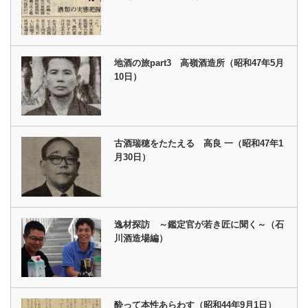
地酒の旅part3 高嶺酒造所（昭和47年5月
10日）
古酒瑞穂をたたえる 高良 一（昭和47年1
月30日）
逸材探訪 ～鑑定官が若き匠に聞く～（石
川酒造場編）
酔って本性あらわす（昭和44年9月1日）