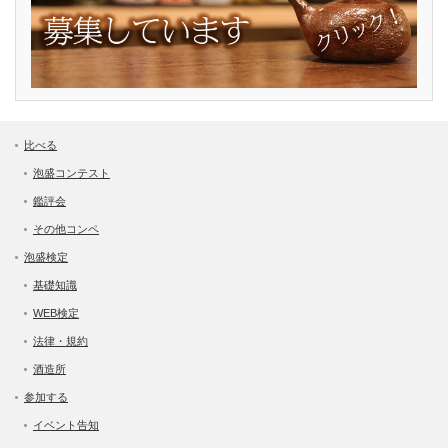
比べる
泡盛コンテスト
鑑評会
その他コンペ
泡盛検定
基礎知識
WEB検定
法律・規約
酒造所
参加する
イベント告知