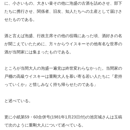
に、小さいもの、大きい壷その他に泡盛の古酒を詰めさせ、部下
たちに携行させ、関係者、旧友、知人たちへの土産として届けさ
せたものである。
酒と言えば泡盛、行政主席その他の役職にあった頃、酒好きの名
が聞こえていたために、方々からウイスキーその他有名な世界の
酒が当間家には集まったものである。
ところが当間大人の泡盛一遍党は終世変わらなかった。当間家の
戸棚の高級ウイスキーは重剛大人を慕い寄る若い人たちに『君持
っていくか』と惜しみなく持ち帰らせたのである」
と述べている。
更に小紙第59・60合併号(1981年1月23日付)の池宮城さんは玉稿
で次のように重剛大人について述べている。