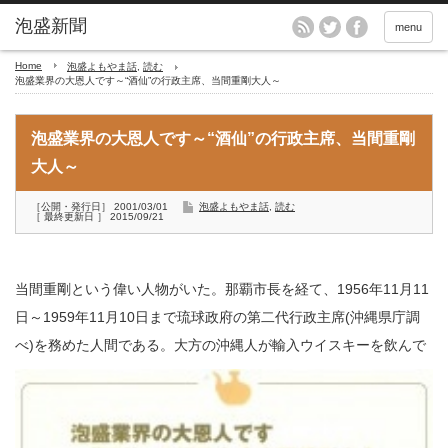
menu
Home
泡盛よもやま話
,
読む
泡盛業界の大恩人です～“酒仙”の行政主席、当間重剛大人～
泡盛業界の大恩人です～“酒仙”の行政主席、当間重剛
大人～
［公開・発行日］ 2001/03/01
泡盛よもやま話
,
読む
［ 最終更新日 ］ 2015/09/21
当間重剛という偉い人物がいた。那覇市長を経て、1956年11月11
日～1959年11月10日まで琉球政府の第二代行政主席(沖縄県庁調
べ)を務めた人間である。
大方の沖縄人が輸入ウイスキーを飲んで