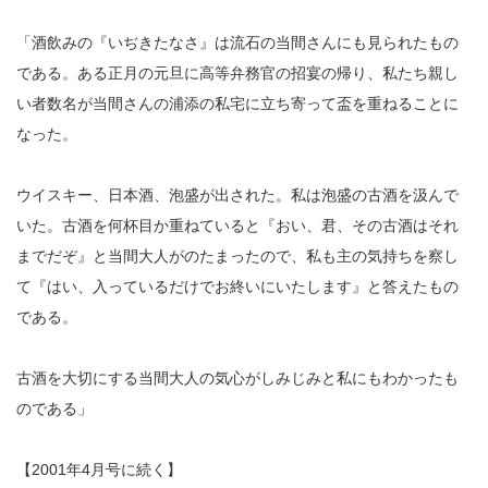
「酒飲みの『いぢきたなさ』は流石の当間さんにも見られたもの
である。ある正月の元旦に高等弁務官の招宴の帰り、私たち親し
い者数名が当間さんの浦添の私宅に立ち寄って盃を重ねることに
なった。
ウイスキー、日本酒、泡盛が出された。私は泡盛の古酒を汲んで
いた。古酒を何杯目か重ねていると『おい、君、その古酒はそれ
までだぞ』と当間大人がのたまったので、私も主の気持ちを察し
て『はい、入っているだけでお終いにいたします』と答えたもの
である。
古酒を大切にする当間大人の気心がしみじみと私にもわかったも
のである」
【2001年4月号に続く】