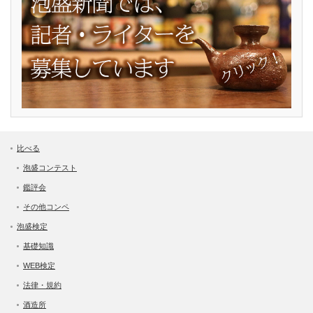
比べる
泡盛コンテスト
鑑評会
その他コンペ
泡盛検定
基礎知識
WEB検定
法律・規約
酒造所