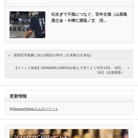
仕次ぎで子孫につなぐ、百年古酒（山原島
酒之会・今帰仁酒造／文 沼…
琉球空手振興に向け3回目の寄付（久米島の久米仙）
【イベント告知】OKINAWA LEMONを飲んで当てよう!!2月14日、15日、
16日（比嘉酒造）
更新情報
@AwamoriNewsさんのツイート