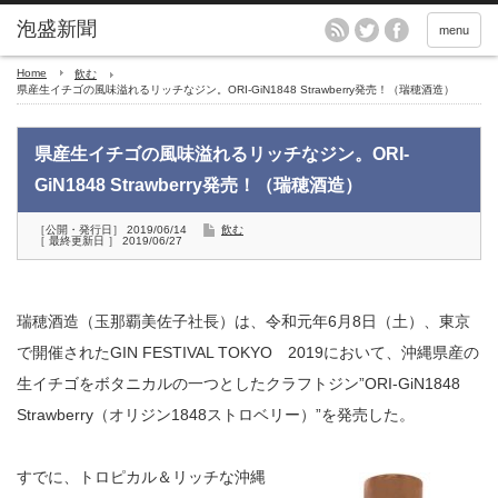
menu
Home
飲む
県産生イチゴの風味溢れるリッチなジン。ORI-GiN1848 Strawberry発売！（瑞穂酒造）
県産生イチゴの風味溢れるリッチなジン。ORI-
GiN1848 Strawberry発売！（瑞穂酒造）
［公開・発行日］ 2019/06/14
飲む
［ 最終更新日 ］ 2019/06/27
瑞穂酒造（玉那覇美佐子社長）は、令和元年6月8日（土）、東京
で開催されたGIN FESTIVAL TOKYO 2019において、沖縄県産の
生イチゴをボタニカルの一つとしたクラフトジン”ORI-GiN1848
Strawberry（オリジン1848ストロベリー）”を発売した。
すでに、トロピカル＆リッチな沖縄