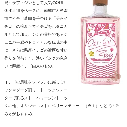
発クラフトジンとして人気のORI-
GiN1848をベースに、南城市と糸満
市でイチゴ農園を手掛ける「美らイ
チゴ」の摘みたてイチゴをボタニカ
ルとして加え、ジンの骨格であるジ
ュニパー感やトロピカルな風味の中
に、さらに県産イチゴの濃厚な甘い
香りを付与した。淡いピンクの色合
いは県産イチゴ由来のもの。
イチゴの風味をシンプルに楽しむロ
ックやソーダ割り、トニックウォー
ターで割るストロベリージントニッ
クの他、オリジナルストロベリーマティーニ（※１）などでの飲
み方がおすすめ。