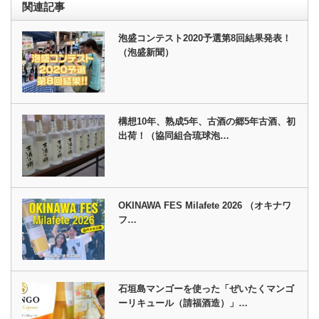
関連記事
泡盛コンテスト2020予選第8回結果発表！
（泡盛新聞）
構想10年、熟成5年、古酒の郷5年古酒、初
出荷！（協同組合琉球泡…
OKINAWA FES Milafete 2026 （オキナワ
フ…
石垣島マンゴーを使った「ぜいたくマンゴ
ーリキュール（請福酒造）」…