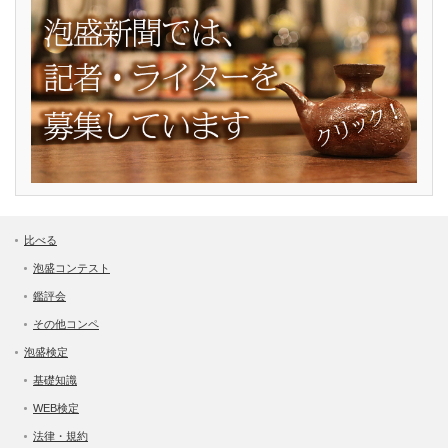
比べる
泡盛コンテスト
鑑評会
その他コンペ
泡盛検定
基礎知識
WEB検定
法律・規約