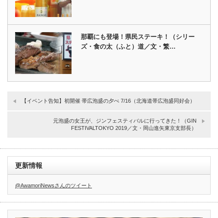
那覇にも登場！県民ステーキ！（シリー
ズ・食の太（ふと）道／文・繁…
【イベント告知】初開催 帯広泡盛の夕べ 7/16（北海道帯広泡盛同好会）
元泡盛の女王が、ジンフェスティバルに行ってきた！（GIN
FESTIVALTOKYO 2019／文・岡山進矢東京支部長）
更新情報
@AwamoriNewsさんのツイート