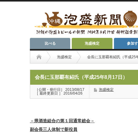
比べる
泡盛検定
参加す
泡盛検定
会長に玉那覇有紹氏（平成25年
会長に玉那覇有紹氏（平成25年8月17日）
［公開・発行日］ 2013/08/17
泡盛検定
［ 最終更新日 ］ 2016/04/26
－県酒造組合の第１回通常総会－
副会長三人体制で新役員