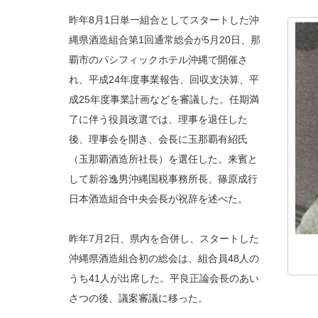
昨年8月1日単一組合としてスタートした沖
縄県酒造組合第1回通常総会が5月20日、那
覇市のパシフィックホテル沖縄で開催さ
れ、平成24年度事業報告、回収支決算、平
成25年度事業計画などを審議した。任期満
了に伴う役員改選では、理事を退任した
後、理事会を開き、会長に玉那覇有紹氏
（玉那覇酒造所社長）を選任した。来賓と
して新谷逸男沖縄国税事務所長、篠原成行
日本酒造組合中央会長が祝辞を述べた。
昨年7月2日、県内を合併し、スタートした
沖縄県酒造組合初の総会は、組合員48人の
うち41人が出席した。平良正論会長のあい
さつの後、議案審議に移った。