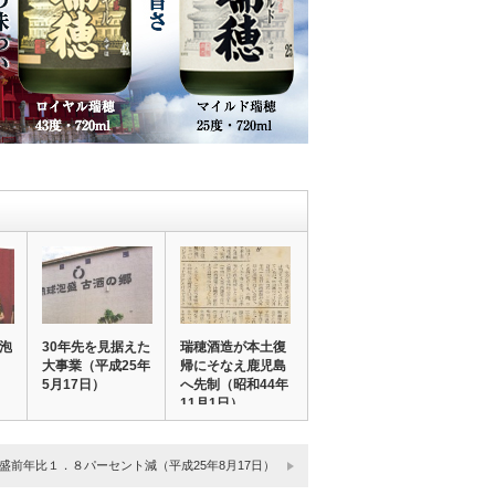
球泡
30年先を見据えた
瑞穂酒造が本土復
大事業（平成25年
帰にそなえ鹿児島
5月17日）
へ先制（昭和44年
11月1日）
盛前年比１．８パーセント減（平成25年8月17日）