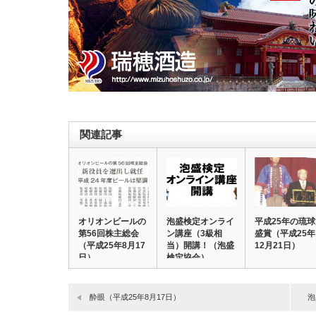
関連記事
オリオンビールの
泡盛検定オンライ
平成25年の琉
第56回株主総会
ン講座（3級相
盛賞（平成25年
（平成25年8月17
当）開講！（泡盛
12月21日）
日）
検定協会）
酔眼（平成25年8月17日）
泡