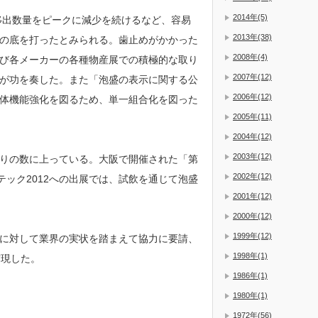
2014年(5)
移出数量をピークに減少を続けるなど、容易
2013年(38)
の底を打ったとみられる。歯止めがかかった
2008年(4)
び各メーカーの各種物産展での積極的な取り
2007年(12)
が功を奏した。また「泡盛の表示に関する公
2006年(12)
体機能強化を図るため、単一組合化を図った
2005年(11)
2004年(12)
2003年(12)
りの数に上っている。大阪で開催された「第
2002年(12)
テック2012への出展では、試飲を通じて泡盛
2001年(12)
2000年(12)
1999年(12)
に対して業界の実状を踏まえて協力に要請、
1998年(1)
実現した。
1986年(1)
1980年(1)
1972年(56)