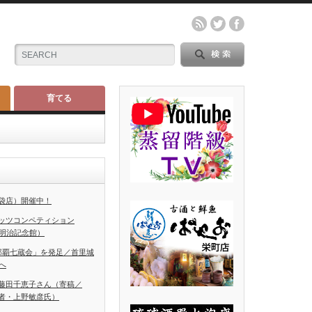
育てる
袋店）開催中！
ッツコンペティション
（明治記念館）
那覇七蔵会」を発足／首里城
へ
藤田千恵子さん（寄稿／
者・上野敏彦氏）