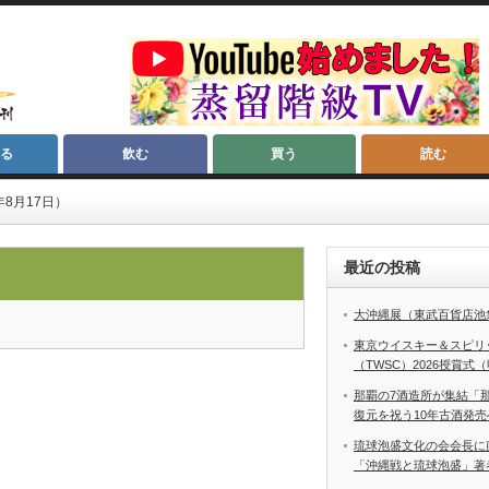
る
飲む
買う
読む
8月17日）
最近の投稿
大沖縄展（東武百貨店池
東京ウイスキー＆スピリ
（TWSC）2026授賞式
那覇の7酒造所が集結「
復元を祝う10年古酒発売
琉球泡盛文化の会会長に
「沖縄戦と琉球泡盛」著