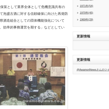
1971年(54)
確保策として業界全体として危機意識共有の
1970年(45)
て泡盛古酒に対する信頼確保に向けた再発防
1969年(29)
県酒造組合としての団体機能強化について
、効率的事務運営を期する」などとしてい
更新情報
更新情報
@AwamoriNewsさんの