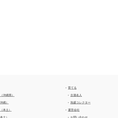
育てる
（沖縄県）
古酒名人
沖縄）
泡盛コレクター
（本土）
運営会社
本土）
お問い合わせ