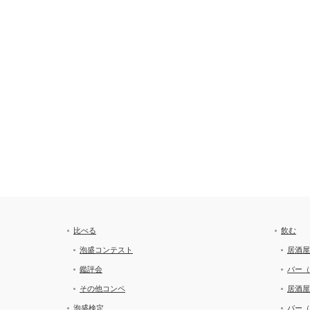
比べる
飲む
泡盛コンテスト
居酒屋
鑑評会
バー（
その他コンペ
居酒屋
泡盛検定
バー（