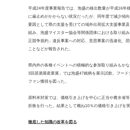
平成24年度事業報告では、泡盛の移出数量が平成16年
に歯止めがかからない状況だったが、同年度で減少傾向
要因として県の支援を受けての域外出荷拡大支援事業及
組み、泡盛マイスター協会等関係団体における取り組み
正競争規約」違反事案への対応、意思事案の迅速化、団
ことなどが報告された。
県内外の各種イベントへの積極的な参加取り組みもかな
3回居酒屋産業展」では泡盛47銘柄を展示試飲。フード
ファン獲得を図った。
原料米対策では、価格引き上げを中心に正当や農水省等
折衝を行った。結果として概ね10％の価格引き上げを
徹底した知識の改革を図る