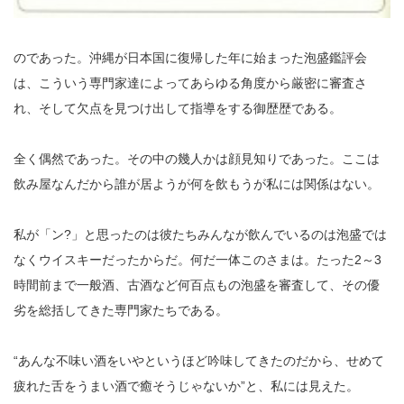
のであった。沖縄が日本国に復帰した年に始まった泡盛鑑評会
は、こういう専門家達によってあらゆる角度から厳密に審査さ
れ、そして欠点を見つけ出して指導をする御歴歴である。
全く偶然であった。その中の幾人かは顔見知りであった。ここは
飲み屋なんだから誰が居ようが何を飲もうが私には関係はない。
私が「ン?」と思ったのは彼たちみんなが飲んでいるのは泡盛では
なくウイスキーだったからだ。何だ一体このさまは。たった2～3
時間前まで一般酒、古酒など何百点もの泡盛を審査して、その優
劣を総括してきた専門家たちである。
“あんな不味い酒をいやというほど吟味してきたのだから、せめて
疲れた舌をうまい酒で癒そうじゃないか”と、私には見えた。