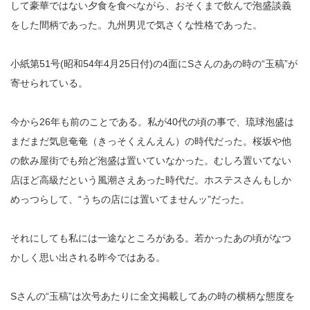
して豪華ではない夕食を食べながら、おそくまで飲んで泡盛談義
をした間柄であった。九州男児で気さくな性格であった。
小紙第51号(昭和54年4月25日付)の4面にSさんのあの時の“玉稿”が
寄せられている。
今から26年も前のことである。私が40代の頃の事で、琉球泡盛は
まだまだ気息奄奄（きっそくえんえん）の時代だった。桜坂や他
の飲み屋街でも殆ど泡盛は置いていなかった。むしろ置いてない
店ほど高級だという風潮さえあった時代だ。ホステスさんもしか
めっつらして、“うちの店には置いてませんッ”だった。
それにしても私には一途なところがある。若かったあの頃がなつ
かしく思い出される昨今ではある。
Sさんの“玉稿”は次号あたりに全文掲載してあの時の横柄な態度を