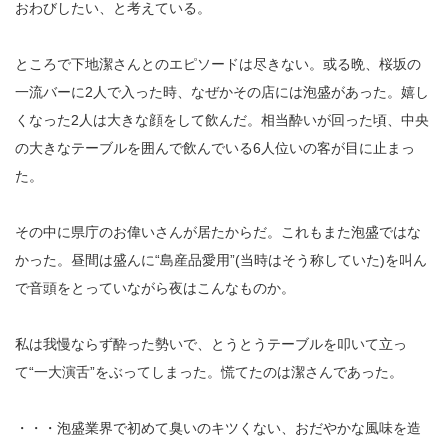
おわびしたい、と考えている。
ところで下地潔さんとのエピソードは尽きない。或る晩、桜坂の
一流バーに2人で入った時、なぜかその店には泡盛があった。嬉し
くなった2人は大きな顔をして飲んだ。相当酔いが回った頃、中央
の大きなテーブルを囲んで飲んでいる6人位いの客が目に止まっ
た。
その中に県庁のお偉いさんが居たからだ。これもまた泡盛ではな
かった。昼間は盛んに“島産品愛用”(当時はそう称していた)を叫ん
で音頭をとっていながら夜はこんなものか。
私は我慢ならず酔った勢いで、とうとうテーブルを叩いて立っ
て“一大演舌”をぶってしまった。慌てたのは潔さんであった。
・・・泡盛業界で初めて臭いのキツくない、おだやかな風味を造