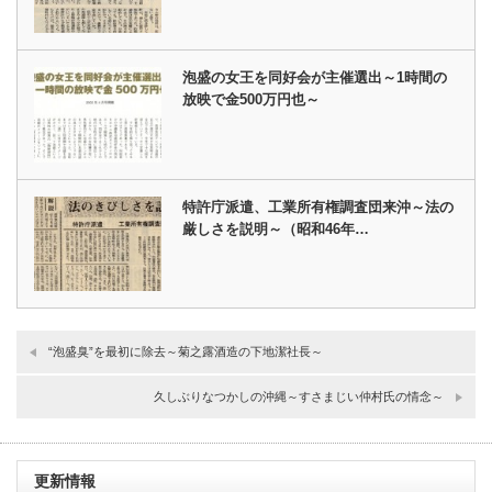
泡盛の女王を同好会が主催選出～1時間の
放映で金500万円也～
特許庁派遣、工業所有権調査団来沖～法の
厳しさを説明～（昭和46年…
“泡盛臭”を最初に除去～菊之露酒造の下地潔社長～
久しぶりなつかしの沖縄～すさまじい仲村氏の情念～
更新情報