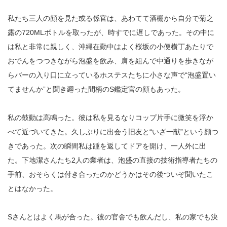
私たち三人の顔を見た或る係官は、あわてて酒棚から自分で菊之
露の720MLボトルを取ったが、時すでに遅しであった。その中に
は私と非常に親しく、沖縄在勤中はよく桜坂の小便横丁あたりで
おでんをつつきながら泡盛を飲み、肩を組んで中通りを歩きなが
らバーの入り口に立っているホステスたちに小さな声で“泡盛置い
てませんか”と聞き廻った間柄のS鑑定官の顔もあった。
私の鼓動は高鳴った。彼は私を見るなりコップ片手に微笑を浮か
べて近づいてきた。久しぶりに出会う旧友と“いざ一献”という顔つ
きであった。次の瞬間私は踵を返してドアを開け、一人外に出
た。下地潔さんたち2人の業者は、泡盛の直接の技術指導者たちの
手前、おそらくは付き合ったのかどうかはその後ついぞ聞いたこ
とはなかった。
Sさんとはよく馬が合った。彼の官舎でも飲んだし、私の家でも決