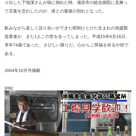
り出した下地潔さんが病に倒れた時、浦添市の総合病院に見舞っ
て言葉を交わしたのが、彼との最後の別れとなった。
飲みながら楽しく語り合いができた昭和ひとけた生まれの泡盛製
造業者が、また1人この世を去ってしまった。平成15年6月16日、
享年74歳であった。さびしい限りだ。心からご冥福を祈るや切で
ある。
2004年10月号掲載
[PR]