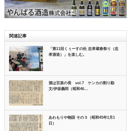
関連記事
「第11回くぅーすの杜 忠孝蔵春祭り（忠
孝酒造）」を楽しむ。
酒は百楽の長 vol.7 ケンカの割り勘
文/伊坂義郎（昭和46…
あわもりや物語 その３（昭和45年1月1
日）