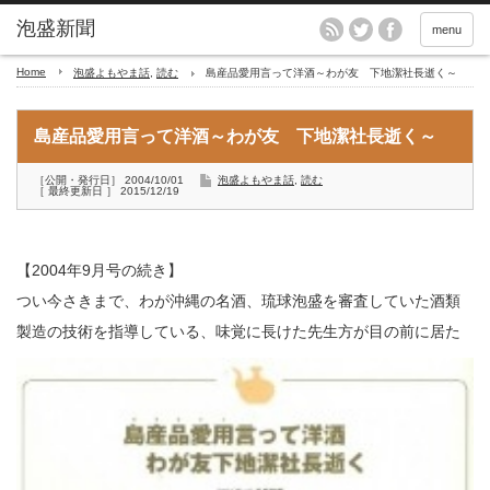
menu
Home
泡盛よもやま話
,
読む
島産品愛用言って洋酒～わが友 下地潔社長逝く～
島産品愛用言って洋酒～わが友 下地潔社長逝く～
［公開・発行日］ 2004/10/01
泡盛よもやま話
,
読む
［ 最終更新日 ］ 2015/12/19
【2004年9月号の続き】
つい今さきまで、わが沖縄の名酒、琉球泡盛を審査していた酒類
製造の技術を指導している、
味覚に長けた先生方が目の前に居た