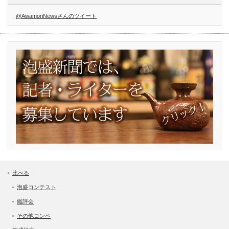
@AwamoriNewsさんのツイート
比べる
泡盛コンテスト
鑑評会
その他コンペ