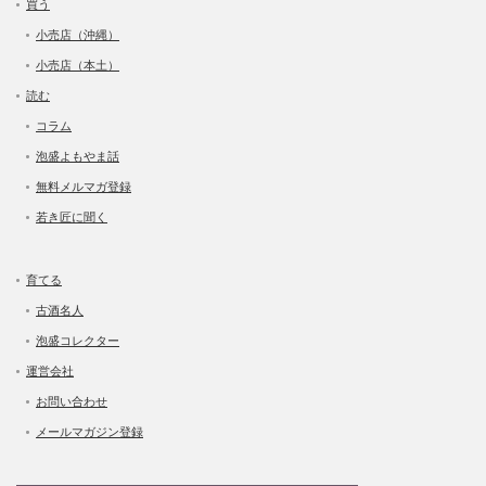
買う
小売店（沖縄）
小売店（本土）
読む
コラム
泡盛よもやま話
無料メルマガ登録
若き匠に聞く
育てる
古酒名人
泡盛コレクター
運営会社
お問い合わせ
メールマガジン登録