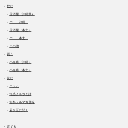
飲む
居酒屋（沖縄県）
バー（沖縄）
居酒屋（本土）
バー（本土）
その他
買う
小売店（沖縄）
小売店（本土）
読む
コラム
泡盛よもやま話
無料メルマガ登録
若き匠に聞く
育てる