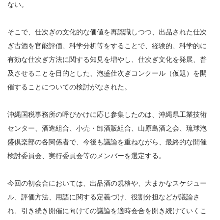
ない。
そこで、仕次ぎの文化的な価値を再認識しつつ、出品された仕次
ぎ古酒を官能評価、科学分析等をすることで、経験的、科学的に
有効な仕次ぎ方法に関する知見を増やし、仕次ぎ文化を発展、普
及させることを目的とした、泡盛仕次ぎコンクール（仮題）を開
催することについての検討がなされた。
沖縄国税事務所の呼びかけに応じ参集したのは、沖縄県工業技術
センター、酒造組合、小売・卸酒販組合、山原島酒之会、琉球泡
盛倶楽部の各関係者で、今後も議論を重ねながら、最終的な開催
検討委員会、実行委員会等のメンバーを選定する。
今回の初会合においては、出品酒の規格や、大まかなスケジュー
ル、評価方法、用語に関する定義づけ、役割分担などが議論さ
れ、引き続き開催に向けての議論を適時会合を開き続けていくこ