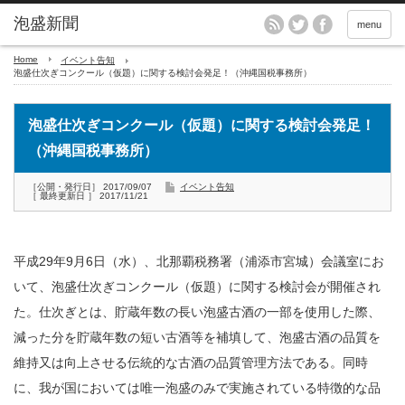
menu
Home
イベント告知
泡盛仕次ぎコンクール（仮題）に関する検討会発足！（沖縄国税事務所）
泡盛仕次ぎコンクール（仮題）に関する検討会発足！
（沖縄国税事務所）
［公開・発行日］ 2017/09/07
イベント告知
［ 最終更新日 ］ 2017/11/21
平成29年9月6日（水）、北那覇税務署（浦添市宮城）会議室にお
いて、泡盛仕次ぎコンクール（仮題）に関する検討会が開催され
た。仕次ぎとは、貯蔵年数の長い泡盛古酒の一部を使用した際、
減った分を貯蔵年数の短い古酒等を補填して、泡盛古酒の品質を
維持又は向上させる伝統的な古酒の品質管理方法である。同時
に、我が国においては唯一泡盛のみで実施されている特徴的な品