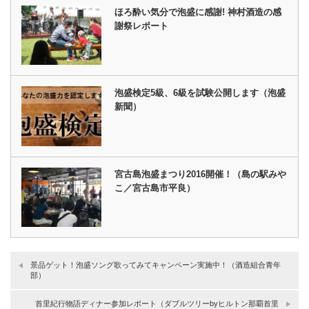
ほろ酔い気分で泡盛に感謝! 神村酒造の感
謝祭レポート
泡盛検定5級、6級を試験公開します（泡盛
新聞）
宮古島泡盛まつり2016開催！（島の駅みや
こ／宮古島市平良）
景品ゲット！泡盛ソング歌ってみてキャンペーン実施中！（酒造組合青年
部）
首里紀行物語ディナー参加レポート（ダブルツリーbyヒルトン那覇首里