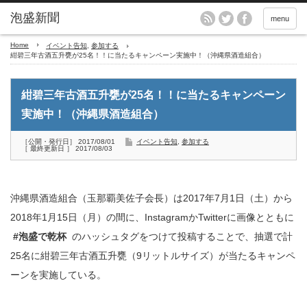
menu
Home
イベント告知
,
参加する
紺碧三年古酒五升甕が25名！！に当たるキャンペーン実施中！（沖縄県酒造組合）
紺碧三年古酒五升甕が25名！！に当たるキャンペーン
実施中！（沖縄県酒造組合）
［公開・発行日］ 2017/08/01
イベント告知
,
参加する
［ 最終更新日 ］ 2017/08/03
沖縄県酒造組合（玉那覇美佐子会長）は2017年7月1日（土）から
2018年1月15日（月）の間に、InstagramかTwitterに画像とともに
#泡盛で乾杯
のハッシュタグをつけて投稿することで、抽選で計
25名に紺碧三年古酒五升甕（9リットルサイズ）が当たるキャンペ
ーンを実施している。