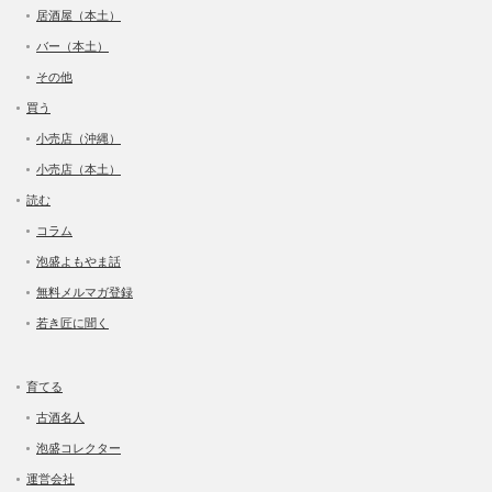
居酒屋（本土）
バー（本土）
その他
買う
小売店（沖縄）
小売店（本土）
読む
コラム
泡盛よもやま話
無料メルマガ登録
若き匠に聞く
育てる
古酒名人
泡盛コレクター
運営会社