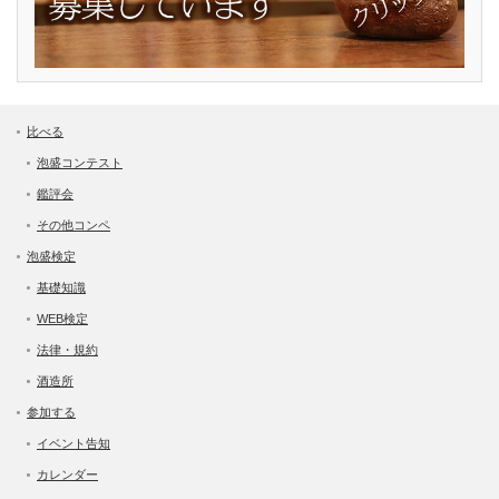
比べる
泡盛コンテスト
鑑評会
その他コンペ
泡盛検定
基礎知識
WEB検定
法律・規約
酒造所
参加する
イベント告知
カレンダー