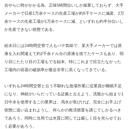
合やらに時がかかる為、正味5時間位いしか操業しておらず、大手
メーカーで日産1万余ケースの生産工場が約5千ケースに減産、2万
余ケースの生産工場が1万余ケースに減、といずれも約半分位いし
か生産できない状態である。
給水日には24時間交替で人もバテ気味で、某大手メーカーでは原
液を入れ間違えて約2千余ドル分の原液を捨てたケースもあり、弱
り目にたたり目の工場もでる始末。特にこれまで目立たなかった
工場内の容器の破損率が最近非常に高くなってきている。
いずれも24時間交替と云う不馴れな急場作業に従業員が睡眠不足
になり、神経がいらだっている証拠と云えよう。洗瓶から始まり1
日中水を使用するこの業界は、渇水が長びけば、完全にお手上げ
状態に追い込まれようし、何らかの救済措置を講じてしかるべき
であろう。同時に当局では水質に関しては厳しく目を光らせてお
く必要があろう。