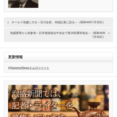
オールド泡盛に力を～石川会長、本紙記者に語る～（昭和46年7月30日）
泡盛業界から初参加～日本酒造組合中央会で第18回通常総会～（昭和46年
7月30日）
更新情報
@AwamoriNewsさんのツイート