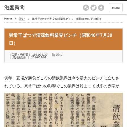
menu
Home
読む
異常干ばつで清涼飲料業界ピンチ（昭和46年7月30日）
異常干ばつで清涼飲料業界ピンチ（昭和46年7月30
日）
［公開・発行日］ 1971/07/30
読む
［ 最終更新日 ］ 2016/04/01
例年、夏場が勝負どころの清飲業界は今や最大のピンチに立たさ
れている。
異常干ばつの影響でこの業界は始まって以来の赤字が