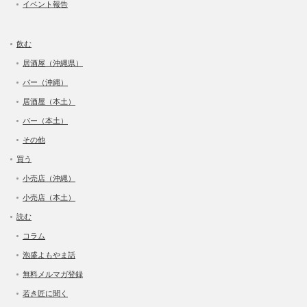
イベント報告
飲む
居酒屋（沖縄県）
バー（沖縄）
居酒屋（本土）
バー（本土）
その他
買う
小売店（沖縄）
小売店（本土）
読む
コラム
泡盛よもやま話
無料メルマガ登録
若き匠に聞く