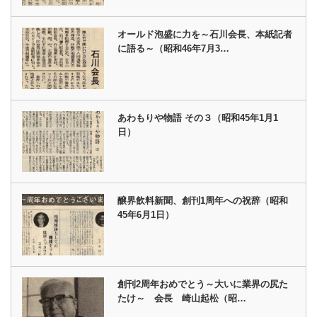
オールド泡盛に力を～石川会長、本紙記者
に語る～（昭和46年7月3…
あわもりや物語 その３（昭和45年1月1
日）
醸界飲料新聞、創刊1周年への祝辞（昭和
45年6月1日）
創刊2周年おめでとう～大いに業界の尻た
たけ～ 会長 崎山起松（昭…