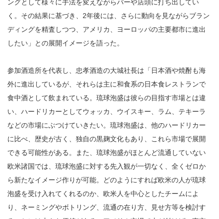
ングとして様々に手法を変えながらバーや店頭に打ち出してい
く。その結果に基づき、2年後には、さらに動向を見ながらブラン
ディングを精査しつつ、アメリカ、ヨーロッパの主要都市に進出
したい」との展開イメージを語った。
参加酒造所を代表し、忠孝酒造の大城社長は「日本酒や焼酎も海
外に進出しているが、それらは主に和食系の日本食レストランで
食中酒として飲まれている。琉球泡盛は彼らの目指す市場とは違
い、ハードリカーとしてウォッカ、ウイスキー、ラム、テキーラ
などの市場にぶつけていきたい。琉球泡盛は、他のハードリカー
に比べ、歴史が古く、独自の黒麹文化もあり、これら市場で展開
できる可能性がある。また、琉球泡盛がほとんど流通していない
欧米諸国では、琉球泡盛に対する先入観が一切なく、全くゼロか
ら新たなイメージ作りが可能。どのようにすれば欧米の人が琉球
泡盛を受け入れてくれるのか、欧米人を中心としたチームによ
り、ネーミングやボトリング、流通の在り方、見せ方等を検討す