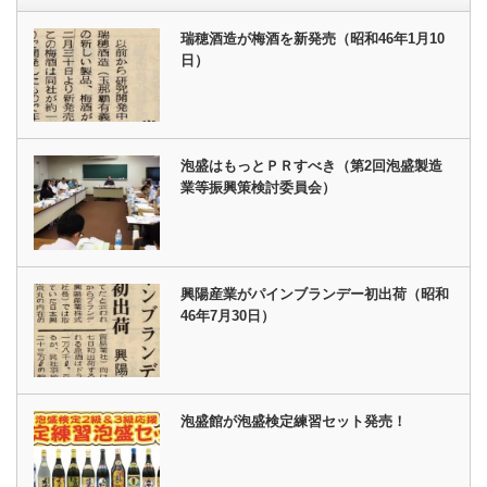
瑞穂酒造が梅酒を新発売（昭和46年1月10
日）
泡盛はもっとＰＲすべき（第2回泡盛製造
業等振興策検討委員会）
興陽産業がパインブランデー初出荷（昭和
46年7月30日）
泡盛館が泡盛検定練習セット発売！