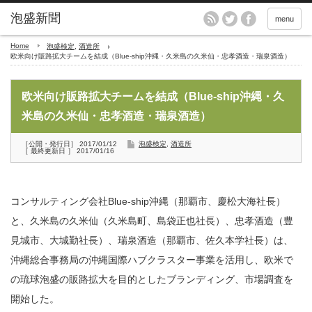
menu
Home
泡盛検定
,
酒造所
欧米向け販路拡大チームを結成（Blue-ship沖縄・久米島の久米仙・忠孝酒造・瑞泉酒造）
欧米向け販路拡大チームを結成（Blue-ship沖縄・久
米島の久米仙・忠孝酒造・瑞泉酒造）
［公開・発行日］ 2017/01/12
泡盛検定
,
酒造所
［ 最終更新日 ］ 2017/01/16
コンサルティング会社Blue-ship沖縄（那覇市、慶松大海社長）
と、久米島の久米仙（久米島町、島袋正也社長）、忠孝酒造（豊
見城市、大城勤社長）、瑞泉酒造（那覇市、佐久本学社長）は、
沖縄総合事務局の沖縄国際ハブクラスター事業を活用し、欧米で
の琉球泡盛の販路拡大を目的としたブランディング、市場調査を
開始した。