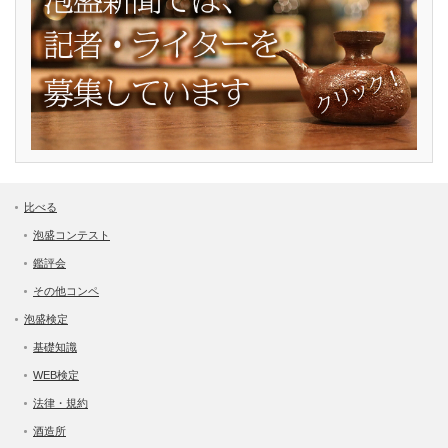
比べる
泡盛コンテスト
鑑評会
その他コンペ
泡盛検定
基礎知識
WEB検定
法律・規約
酒造所