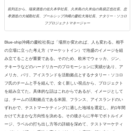
前列左から、瑞泉酒造の佐久本学社長、久米島の久米仙の島袋正也社長、忠
孝酒造の大城勤社長、ブールシップ沖縄の慶松大海社長、ナタリー・ソコロ
フプロジェクトマネージャー
Blue-ship沖縄の慶松社長は「場所か変われば、人も変わる。相手
の立場に立った考え方（マーケットイン）で泡盛のイメージを組
み立てることが重要である。そのため、欧米でウォッカ、ジン、
テキーラなどのハードリカーのプロモーションに実績があり、ア
メリカ、パリ、アイスランドを活動拠点とするナタリー・ソコロ
フ氏のチームと手を組んで、全く新しい視点から、プロジェクト
を組み立てた。具体的な話はこれからであるが、イメージとして
は、チームの活動拠点である米国、フランス、アイスランドのい
ずれかで、テストマーケティングに適した地域を選定し、約1年間
かけて大まかな方向性を決める。その後さらに半年でボトルイメ
ージ、ラベルの打ち出し方等の詳細を深めて、テストマーケティ