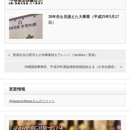
30年先を見据えた大事業（平成25年5月17
日）
香港在住の西洋人が沖縄素材をアレンジ（Yardbird／香港）
沖縄国税事務所、平成29年度臨場技術相談始まる（久米仙酒造）
更新情報
@AwamoriNewsさんのツイート