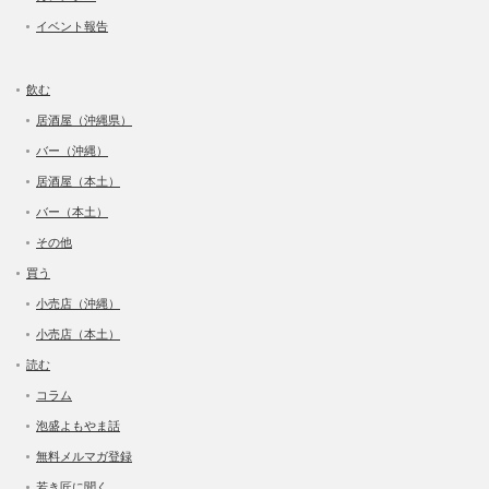
イベント報告
飲む
居酒屋（沖縄県）
バー（沖縄）
居酒屋（本土）
バー（本土）
その他
買う
小売店（沖縄）
小売店（本土）
読む
コラム
泡盛よもやま話
無料メルマガ登録
若き匠に聞く