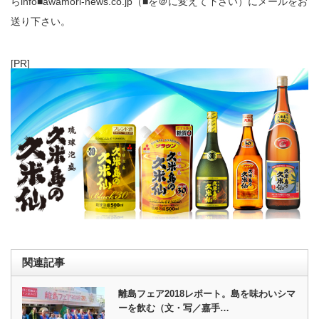
らinfo■awamori-news.co.jp（■を＠に変えて下さい）にメールをお
送り下さい。
[PR]
関連記事
離島フェア2018レポート。島を味わいシマ
ーを飲む（文・写／嘉手…