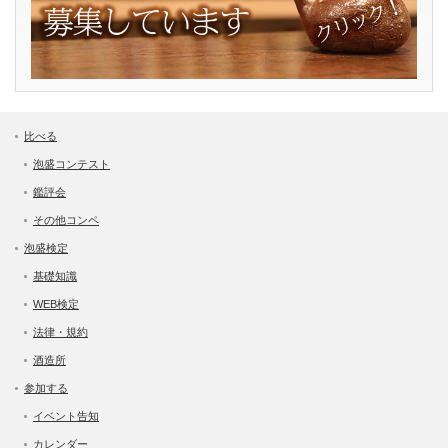
比べる
泡盛コンテスト
鑑評会
その他コンペ
泡盛検定
基礎知識
WEB検定
法律・規約
酒造所
参加する
イベント告知
カレンダー